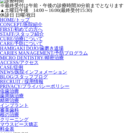
※最終受付は午前・午後の診療時間30分前までとなります
▲土曜日午後 14:00～16:00(最終受付15:30)
休診日 日曜/祝日
HOME
/トップ
CONCEPT
/医院紹介
FIRST
/初めての方へ
STAFF
/スタッフ紹介
CURE
/治療について
CARE
/予防について
HAMIGAKI DOJO
/歯磨き道場
CARIES MANAGEMENT
/予防プログラム
MICRO DENTISTRY
/精密治療
ACCESS
/アクセス
CASE
/症例
NEWS
/医院インフォメーション
BLOG
/スタッフブログ
RECRUIT
/ 採用情報
PRIVACY
/プライバシーポリシー
虫歯治療
歯周病治療
精密治療
インプラント
審美歯科
根の治療
クリーニング
マウスピース矯正
料金表