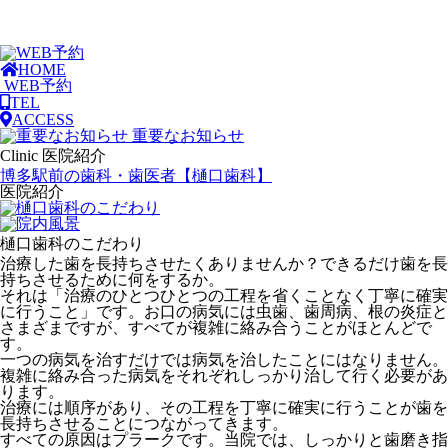
HOME
WEB予約
TEL
ACCESS
重要なお知らせ
Clinic
医院紹介
博多駅前の歯科・歯医者【樋口歯科】
医院紹介
樋口歯科のこだわり
治療した歯を長持ちさせたくありませんか？できるだけ歯を長
持ちさせるために何をするか。
それは「治療のひとつひとつの工程を省くことなく丁寧に確実
に行うこと」です。お口の病気には虫歯、歯周病、根の炎症と
さまざまですが、すべてが複雑に絡み合うことがほとんどで
す。
一つの病気を治すだけでは病気を治したことにはなりません。
複雑に絡み合った病気をそれぞれしっかり治して行く必要があ
ります。
治療には順序があり、その工程を丁寧に確実に行うことが歯を
長持ちさせることにつながってきます。
すべての原因はプラークです。当院では、しっかりと歯磨き指