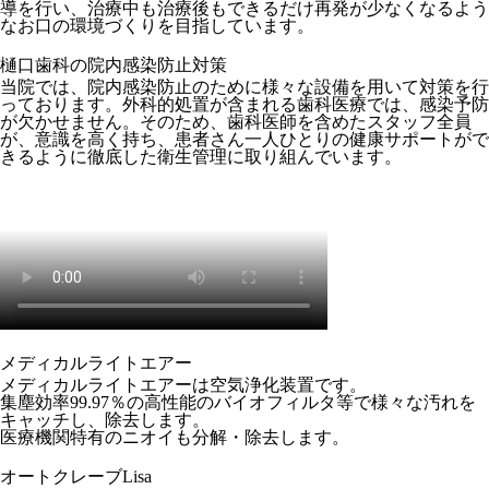
導を行い、治療中も治療後もできるだけ再発が少なくなるよう
なお口の環境づくりを目指しています。
樋口歯科の院内感染防止対策
当院では、院内感染防止のために様々な設備を用いて対策を行
っております。外科的処置が含まれる歯科医療では、感染予防
が欠かせません。そのため、歯科医師を含めたスタッフ全員
が、意識を高く持ち、患者さん一人ひとりの健康サポートがで
きるように徹底した衛生管理に取り組んでいます。
メディカルライトエアー
メディカルライトエアーは空気浄化装置です。
集塵効率99.97％の高性能のバイオフィルタ等で様々な汚れを
キャッチし、除去します。
医療機関特有のニオイも分解・除去します。
オートクレーブLisa