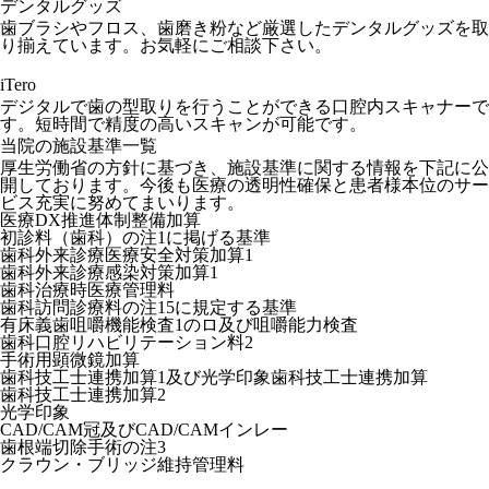
デンタルグッズ
歯ブラシやフロス、歯磨き粉など厳選したデンタルグッズを取
り揃えています。お気軽にご相談下さい。
iTero
デジタルで歯の型取りを行うことができる口腔内スキャナーで
す。短時間で精度の高いスキャンが可能です。
当院の施設基準一覧
厚生労働省の方針に基づき、施設基準に関する情報を下記に公
開しております。今後も医療の透明性確保と患者様本位のサー
ビス充実に努めてまいります。
医療DX推進体制整備加算
初診料（歯科）の注1に掲げる基準
歯科外来診療医療安全対策加算1
歯科外来診療感染対策加算1
歯科治療時医療管理料
歯科訪問診療料の注15に規定する基準
有床義歯咀嚼機能検査1のロ及び咀嚼能力検査
歯科口腔リハビリテーション料2
手術用顕微鏡加算
歯科技工士連携加算1及び光学印象歯科技工士連携加算
歯科技工士連携加算2
光学印象
CAD/CAM冠及びCAD/CAMインレー
歯根端切除手術の注3
クラウン・ブリッジ維持管理料