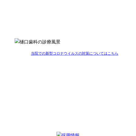
樋口歯科ではすべての患者さんが
一生おいしく食事ができるように
Cure（治療）とCare（予防）の両面からサポートします
当院での新型コロナウイルスの対策についてはこちら