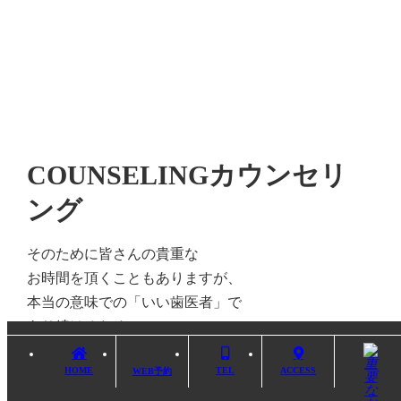
COUNSELING
カウンセリ
ング
そのために皆さんの貴重な
お時間を頂くこともありますが、
本当の意味での「いい歯医者」で
あり続けるために。
私たちは最善の治療法をもって
HOME
TEL
ACCESS
WEB予約
お口の悩みに向き合っています。